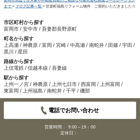
富岡市周辺で空き家や不動産買取のご相談なら株式会社開成コーポレーション
まで
>
ブログ記事一覧
>
甘楽町福島リフォーム物件 ご契約いただきました☆
市区町村から探す
富岡市
/
安中市
/
吾妻郡長野原町
町名から探す
上高瀬
/
神農原
/
富岡
/
宮崎
/
中高瀬
/
南蛇井
/
田篠
/
宇田
/
黒川
/
星田
路線から探す
上信電鉄
/
信越本線
/
吾妻線
駅から探す
上州一ノ宮
/
神農原
/
上州七日市
/
西富岡
/
上州富岡
/
東富岡
/
上州福島
/
南蛇井
/
千平
/
磯部
電話でお問い合わせ
営業時間：
9:00～19：00
定休日：