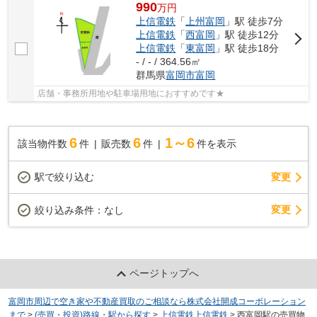
990
万
円
上信電鉄
「
上州富岡
」駅 徒歩7分
上信電鉄
「
西富岡
」駅 徒歩12分
上信電鉄
「
東富岡
」駅 徒歩18分
- / - / 364.56㎡
群馬県
富岡市
富岡
店舗・事務所用地や駐車場用地におすすめです★
6
6
1～6
該当物件数
件
販売数
件
件を表示
駅で絞り込む
変更
変更
絞り込み条件：
なし
ページトップへ
富岡市周辺で空き家や不動産買取のご相談なら株式会社開成コーポレーション
まで
>
(売買・投資)路線・駅から探す
>
上信電鉄上信電鉄
>
西富岡駅の売買物