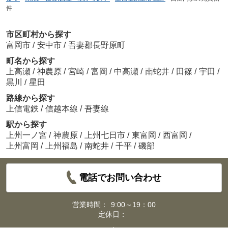
件
市区町村から探す
富岡市
/
安中市
/
吾妻郡長野原町
町名から探す
上高瀬
/
神農原
/
宮崎
/
富岡
/
中高瀬
/
南蛇井
/
田篠
/
宇田
/
黒川
/
星田
路線から探す
上信電鉄
/
信越本線
/
吾妻線
駅から探す
上州一ノ宮
/
神農原
/
上州七日市
/
東富岡
/
西富岡
/
上州富岡
/
上州福島
/
南蛇井
/
千平
/
磯部
電話でお問い合わせ
営業時間：
9:00～19：00
定休日：