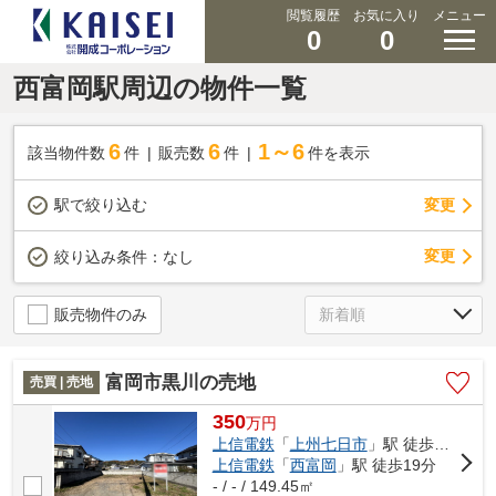
閲覧履歴
お気に入り
メニュー
0
0
西富岡駅周辺の物件一覧
6
6
1～6
該当物件数
件
販売数
件
件を表示
駅で絞り込む
変更
変更
絞り込み条件：
なし
販売物件のみ
富岡市黒川の売地
売買 | 売地
350
万
円
上信電鉄
「
上州七日市
」駅 徒歩12分
上信電鉄
「
西富岡
」駅 徒歩19分
- / - / 149.45㎡