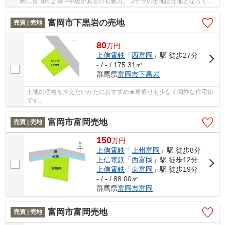
離に富岡市立南中学校があるのも魅力。コチラの土地は売地となってお
り、土地購入予定の方にお勧めです。接道幅10m...
富岡市下黒岩の売地
売買 | 売地
80
万
円
上信電鉄
「
西富岡
」駅 徒歩27分
- / - / 175.31㎡
群馬県
富岡市
下黒岩
土地の価格を抑えたいかたにおすすめ★車通りも少なく閑静な住宅街
です。
富岡市富岡売地
売買 | 売地
150
万
円
上信電鉄
「
上州富岡
」駅 徒歩8分
上信電鉄
「
西富岡
」駅 徒歩12分
上信電鉄
「
東富岡
」駅 徒歩19分
- / - / 88.00㎡
群馬県
富岡市
富岡
富岡市富岡売地
売買 | 売地