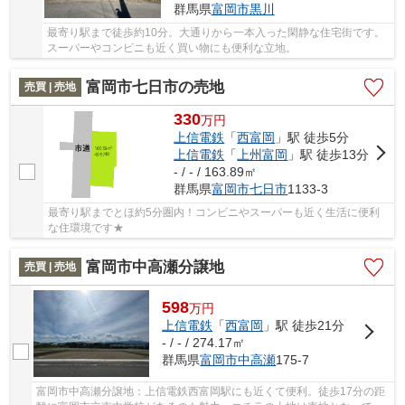
群馬県
富岡市
黒川
最寄り駅まで徒歩約10分。大通りから一本入った閑静な住宅街です。
スーパーやコンビニも近く買い物にも便利な立地。
富岡市七日市の売地
売買 | 売地
330
万
円
上信電鉄
「
西富岡
」駅 徒歩5分
上信電鉄
「
上州富岡
」駅 徒歩13分
- / - / 163.89㎡
群馬県
富岡市
七日市
1133-3
最寄り駅までとほ約5分圏内！コンビニやスーパーも近く生活に便利
な住環境です★
富岡市中高瀬分譲地
売買 | 売地
598
万
円
上信電鉄
「
西富岡
」駅 徒歩21分
- / - / 274.17㎡
群馬県
富岡市
中高瀬
175-7
富岡市中高瀬分譲地：上信電鉄西富岡駅にも近くて便利。徒歩17分の距