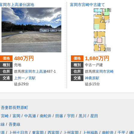
富岡市上高瀬分譲地
富岡市宮崎中古建て
480万円
1,680万円
価格
価格
種別
売地
種別
中古一戸建
住所
群馬県
富岡市
上高瀬
487-1
住所
群馬県
富岡市
宮崎
交通
上州一ノ宮駅
交通
神農原駅
徒歩29分
徒歩15分
吾妻郡長野原町
宮崎
/
富岡
/
中高瀬
/
南蛇井
/
田篠
/
宇田
/
黒川
/
星田
本線
/
吾妻線
農原
/
上州七日市
/
東富岡
/
西富岡
/
上州富岡
/
上州福島
/
南蛇井
/
千平
/
磯