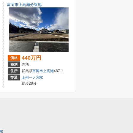
富岡市上高瀬分譲地
440万円
価格
種別
売地
住所
群馬県
富岡市
上高瀬
487-1
交通
上州一ノ宮駅
徒歩28分
部