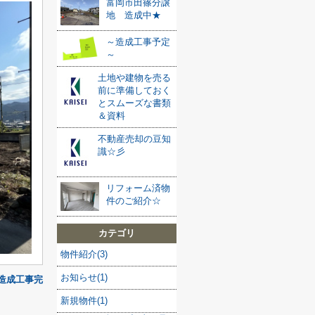
富岡市田篠分譲
地 造成中★
～造成工事予定
～
土地や建物を売る
前に準備しておく
とスムーズな書類
＆資料
不動産売却の豆知
識☆彡
リフォーム済物
件のご紹介☆
カテゴリ
物件紹介(3)
お知らせ(1)
造成工事完
新規物件(1)