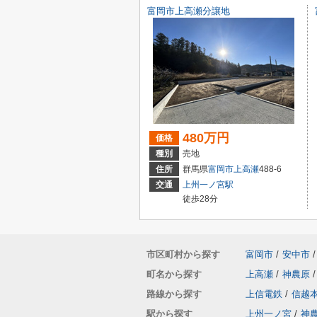
富岡市上高瀬分譲地
480万円
価格
種別
売地
住所
群馬県
富岡市
上高瀬
488-6
交通
上州一ノ宮駅
徒歩28分
市区町村から探す
富岡市
/
安中市
/
町名から探す
上高瀬
/
神農原
/
路線から探す
上信電鉄
/
信越
駅から探す
上州一ノ宮
/
神