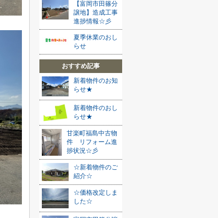
【富岡市田篠分
譲地】造成工事
進捗情報☆彡
夏季休業のおし
らせ
おすすめ記事
新着物件のお知
らせ★
新着物件のおし
らせ★
甘楽町福島中古物
件 リフォーム進
捗状況☆彡
☆新着物件のご
紹介☆
☆価格改定しま
した☆