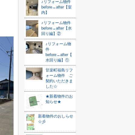
♪リフォーム物件
before→after【室
内】
♪リフォーム物件
before→after【水
回り編】②
♪リフォーム物
件
before→after【
水回り編】①
甘楽町福島リフ
ォーム物件 ご
契約いただきま
した☆
★新着物件のお
知らせ★
新着物件のおしらせ
☆彡