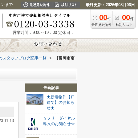
ョンまで
最終更新：2026年08月06日
00
00
件
件
最近見た物件
検討リスト
営業時間：9:00～19：00
定休日：
のスタッフブログ記事一覧
>
【富岡市南
最新記事
★新着物件【戸
建て】のお知ら
せ★
☆フリーダイヤル
23-11-13
導入のお知らせ☆