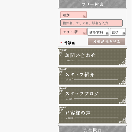
種別
エリア| 駅
価格/賃料
面積
-
件該当