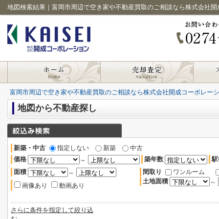
地図検索結果｜富岡市周辺で空き家や不動産買取のご相談なら株式会社開
富岡市周辺で空き家や不動産買取のご相談なら株式会社開成コーポレー
地図から不動産探し
新築・中古
指定しない
新築
中古
価格
築年数
駅
～
面積
間取り
ワンルーム
～
土地面積
～
画像あり
動画あり
さらに条件を指定して絞り込
む