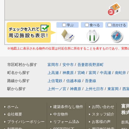
学ぶ
食べる
出かける
※地図上に表示される物件の位置は付近住所に所在することを表すものであり、実際
市区町村から探す
富岡市
/
安中市
/
吾妻郡長野原町
町名から探す
上高瀬
/
神農原
/
宮崎
/
富岡
/
中高瀬
/
南蛇井
/
路線から探す
上信電鉄
/
信越本線
/
吾妻線
駅から探す
上州一ノ宮
/
神農原
/
上州七日市
/
東富岡
/
西
富
ホーム
建築条件なし物件
お問い合わせ
株
会社概要
中古物件
スタッフ紹介
プライバシーポリシー
リフォーム済み
お客様の声
群馬