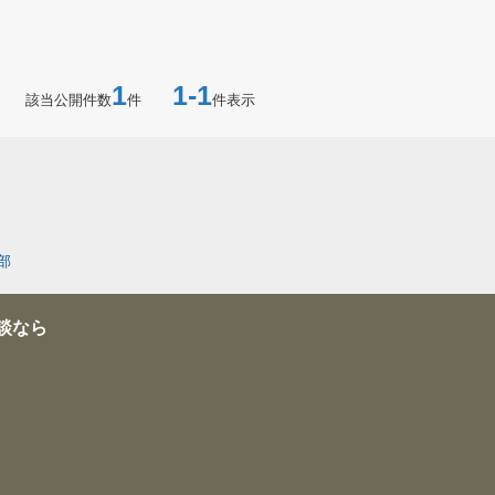
1
1-1
該当公開件数
件
件表示
部
談なら