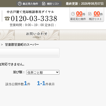
最終更新：2026年08月07日
00
00
件
件
最近見た物件
検討リスト
営業時間：9:00～19：00
定休日：
>
甘楽郡甘楽町のスーパー
は対応できません。
並び順：
1
1-1
該当公開件数
件
件表示