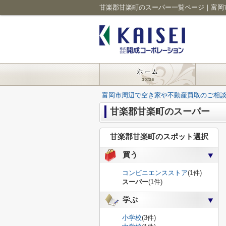
富岡市周辺で空き家や不動産買取のご相
甘楽郡甘楽町のスーパー
甘楽郡甘楽町のスポット選択
買う
コンビニエンスストア
(1件)
スーパー
(1件)
学ぶ
小学校
(3件)