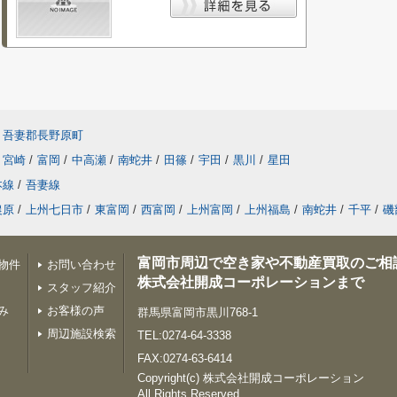
吾妻郡長野原町
宮崎
/
富岡
/
中高瀬
/
南蛇井
/
田篠
/
宇田
/
黒川
/
星田
本線
/
吾妻線
農原
/
上州七日市
/
東富岡
/
西富岡
/
上州富岡
/
上州福島
/
南蛇井
/
千平
/
磯
富岡市周辺で空き家や不動産買取のご相
物件
お問い合わせ
株式会社開成コーポレーションまで
スタッフ紹介
み
お客様の声
群馬県富岡市黒川768-1
周辺施設検索
TEL:0274-64-3338
FAX:0274-63-6414
Copyright(c) 株式会社開成コーポレーション
All Rights Reserved.