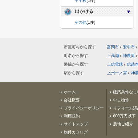
中学校
(1件)
出かける
その他
(1件)
市区町村から探す
富岡市
/
安中市
/
町名から探す
上高瀬
/
神農原
/
路線から探す
上信電鉄
/
信越
駅から探す
上州一ノ宮
/
神
ホーム
建築条件なし
会社概要
中古物件
プライバシーポリシー
リフォーム済
利用規約
600万円以下
サイトマップ
農地ご紹介
物件カタログ