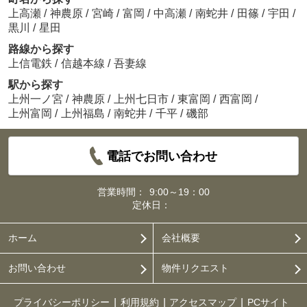
上高瀬
/
神農原
/
宮崎
/
富岡
/
中高瀬
/
南蛇井
/
田篠
/
宇田
/
黒川
/
星田
路線から探す
上信電鉄
/
信越本線
/
吾妻線
駅から探す
上州一ノ宮
/
神農原
/
上州七日市
/
東富岡
/
西富岡
/
上州富岡
/
上州福島
/
南蛇井
/
千平
/
磯部
電話でお問い合わせ
営業時間：
9:00～19：00
定休日：
ホーム
会社概要
お問い合わせ
物件リクエスト
プライバシーポリシー
利用規約
アクセスマップ
PCサイト