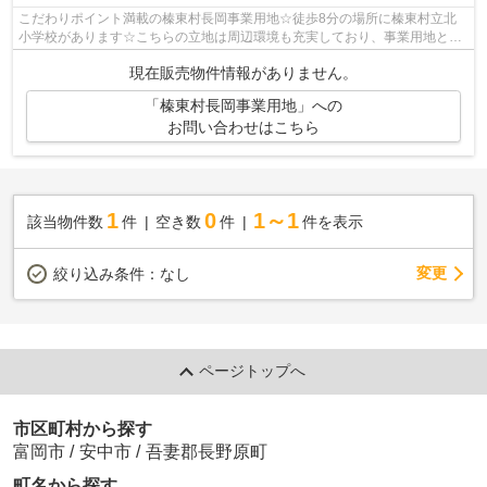
こだわりポイント満載の榛東村長岡事業用地☆徒歩8分の場所に榛東村立北
小学校があります☆こちらの立地は周辺環境も充実しており、事業用地とし
てもおすすめになっています☆土地の購入...
現在販売物件情報がありません。
「榛東村長岡事業用地」への
お問い合わせはこちら
1
0
1～1
該当物件数
件
空き数
件
件を表示
変更
絞り込み条件：
なし
ページトップへ
市区町村から探す
富岡市
/
安中市
/
吾妻郡長野原町
町名から探す