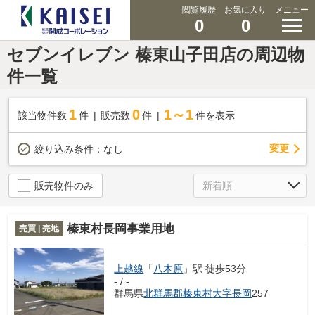
閲覧履歴
お気に入り
メニュー
0
0
セブンイレブン 榛東山子田店の周辺物
件一覧
1
0
1～1
該当物件数
件
販売数
件
件を表示
変更
絞り込み条件：
なし
販売物件のみ
榛東村長岡事業用地
売買 | 売地
上越線
「
八木原
」駅 徒歩53分
- / -
群馬県
北群馬郡榛東村
大字長岡
257