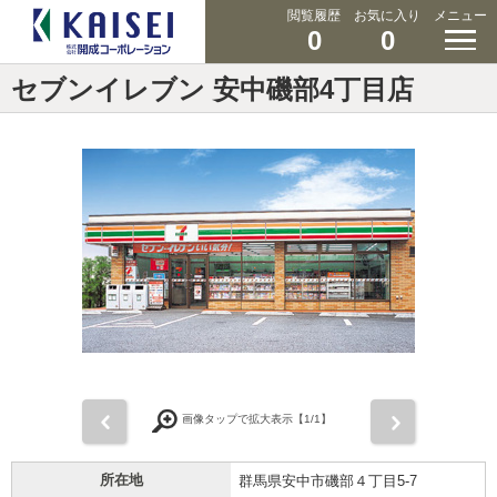
閲覧履歴
お気に入り
メニュー
0
0
セブンイレブン 安中磯部4丁目店
前
次
画像タップで拡大表示【
1
/1】
所在地
群馬県安中市磯部４丁目5-7