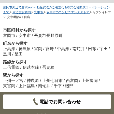
富岡市周辺で空き家や不動産買取のご相談なら株式会社開成コーポレーション
まで
>
周辺施設案内
>
安中市
>
安中市のコンビニエンスストア
>
セブンイレブ
ン 安中磯部4丁目店
市区町村から探す
富岡市
/
安中市
/
吾妻郡長野原町
町名から探す
上高瀬
/
神農原
/
富岡
/
宮崎
/
中高瀬
/
南蛇井
/
田篠
/
宇田
/
黒川
/
星田
路線から探す
上信電鉄
/
信越本線
/
吾妻線
駅から探す
上州一ノ宮
/
神農原
/
上州七日市
/
西富岡
/
上州富岡
/
東富岡
/
上州福島
/
南蛇井
/
千平
/
磯部
電話でお問い合わせ