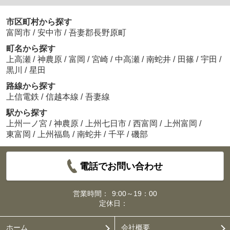
市区町村から探す
富岡市
/
安中市
/
吾妻郡長野原町
町名から探す
上高瀬
/
神農原
/
富岡
/
宮崎
/
中高瀬
/
南蛇井
/
田篠
/
宇田
/
黒川
/
星田
路線から探す
上信電鉄
/
信越本線
/
吾妻線
駅から探す
上州一ノ宮
/
神農原
/
上州七日市
/
西富岡
/
上州富岡
/
東富岡
/
上州福島
/
南蛇井
/
千平
/
磯部
電話でお問い合わせ
営業時間：
9:00～19：00
定休日：
ホーム
会社概要