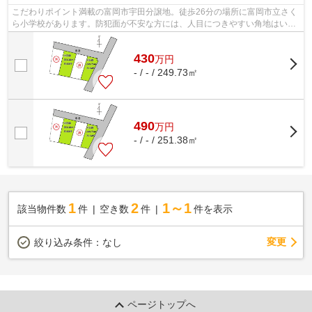
こだわりポイント満載の富岡市宇田分譲地。徒歩26分の場所に富岡市立さく
ら小学校があります。防犯面が不安な方には、人目につきやすい角地はいか
がでしょうか。平坦地なので周辺に坂...
430
万
円
- / - / 249.73㎡
490
万
円
- / - / 251.38㎡
1
2
1～1
該当物件数
件
空き数
件
件を表示
変更
絞り込み条件：
なし
ページトップへ