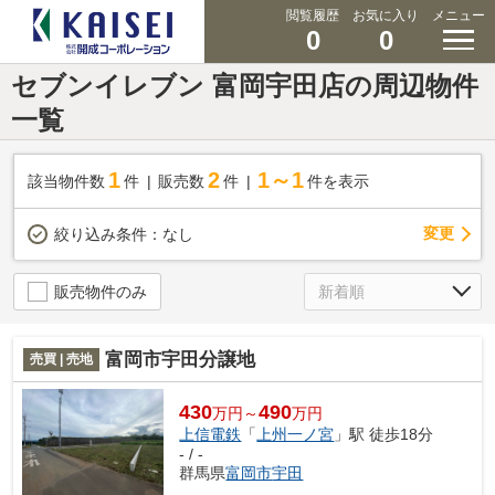
閲覧履歴
お気に入り
メニュー
0
0
セブンイレブン 富岡宇田店の周辺物件
一覧
1
2
1～1
該当物件数
件
販売数
件
件を表示
変更
絞り込み条件：
なし
販売物件のみ
富岡市宇田分譲地
売買 | 売地
430
490
万円～
万円
上信電鉄
「
上州一ノ宮
」駅 徒歩18分
- / -
群馬県
富岡市
宇田