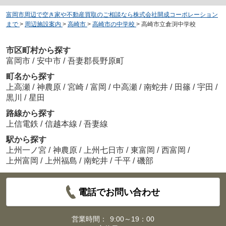
富岡市周辺で空き家や不動産買取のご相談なら株式会社開成コーポレーション
まで
>
周辺施設案内
>
高崎市
>
高崎市の中学校
>
高崎市立倉渕中学校
市区町村から探す
富岡市
/
安中市
/
吾妻郡長野原町
町名から探す
上高瀬
/
神農原
/
宮崎
/
富岡
/
中高瀬
/
南蛇井
/
田篠
/
宇田
/
黒川
/
星田
路線から探す
上信電鉄
/
信越本線
/
吾妻線
駅から探す
上州一ノ宮
/
神農原
/
上州七日市
/
東富岡
/
西富岡
/
上州富岡
/
上州福島
/
南蛇井
/
千平
/
磯部
電話でお問い合わせ
営業時間：
9:00～19：00