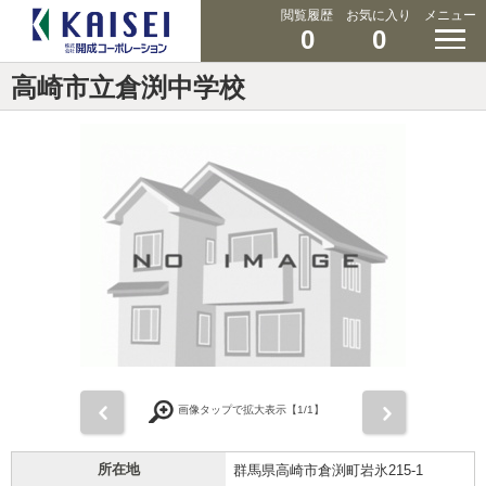
閲覧履歴
お気に入り
メニュー
0
0
高崎市立倉渕中学校
前
次
画像タップで拡大表示【
1
/1】
所在地
群馬県高崎市倉渕町岩氷215-1